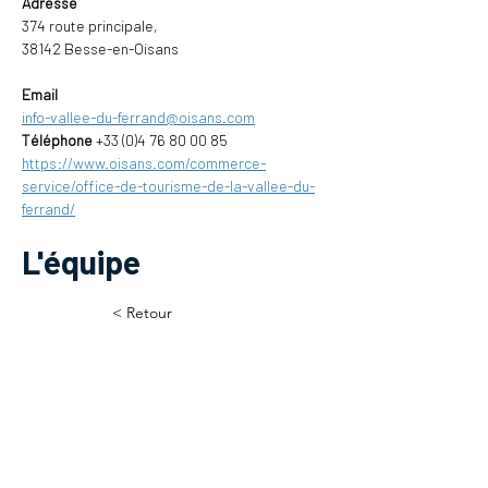
Adresse 
374 route principale,
38142 Besse-en-Oisans
Email
info-vallee-du-ferrand@oisans.com
Téléphone 
+33 (0)4 76 80 00 85
https://www.oisans.com/commerce-
service/office-de-tourisme-de-la-vallee-du-
ferrand/
L'équipe
< Retour