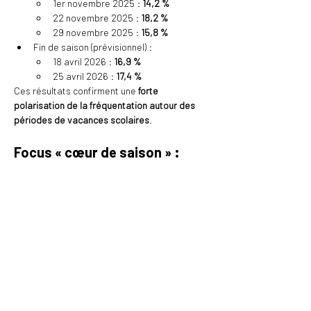
1er novembre 2025 : 
14,2 %
22 novembre 2025 : 
18,2 %
29 novembre 2025 : 
15,8 %
Fin de saison (prévisionnel) :
18 avril 2026 : 
16,9 %
25 avril 2026 : 
17,4 %
Ces résultats confirment une 
forte 
polarisation de la fréquentation autour des 
périodes de vacances scolaires
.
Focus « cœur de saison » : 
des pics très élevés
La période dite de 
cœur de saison
, 
correspondant aux vacances d’hiver (du 7 
février au 6 mars 2026), concentre :
Les 
meilleurs niveaux d’occupation de la 
saison
Des taux supérieurs à 
90 %
 sur les 
semaines centrales
Malgré un recul global par rapport à 2024-
2025, ces semaines restent 
proches des 